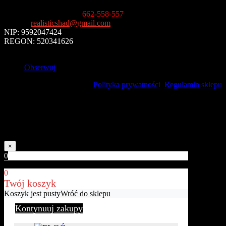
Informacja handlowa
:
662-558-557
E-mail
:
realisticshad@gmail.com
NIP: 9592047424
REGON: 520341626
Obserwuj
Polityka prywatności
Regulamin sklepu
Uwaga!
Kolory naszych produktów mogą nieznacznie różnić się od
rzeczywistych w zależności od jakości ekranu.
×
0
0
Twój koszyk
Koszyk jest pusty
Wróć do sklepu
Kontynuuj zakupy