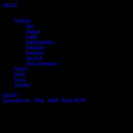
SKLEP
Produkty
Płoć
Jazgarz
Kiełb
Kiełb jaskółka
Widelnica
Rosówka
Narybek
Serie limitowane
Porady
Filmy
O nas
Kontakt
SKLEP
Strona główna
/
Sklep
/
Kiełb
/
Kiełb 10CM
/ KIEŁB 10CM K9
050
KIEŁB 10CM K9 050