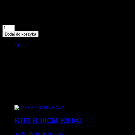
6,30
zł
Na stanie
ilość
KIEŁB
Dodaj do koszyka
10CM
K9
Opis
050
Kiełb 10cm to przynęta stworzona do łowienia sandaczy i
szczupaków na zaporówkach czy jeziorach ,swietnie sprawdza się
w rzecznym łowieniu w standardowym zbrojeniu a w trudnych
miejscach offset na czeburaszcze , dość mocna praca ogona potrafi
podnieść leniwe sandacze .Paleta 50 katalogowych kolorów
pozwala się wpasować w pory roku jak i konkretne lowiska
Podobne produkty
KIEŁB 10CM K9 042
6,30
zł
Dodaj do koszyka