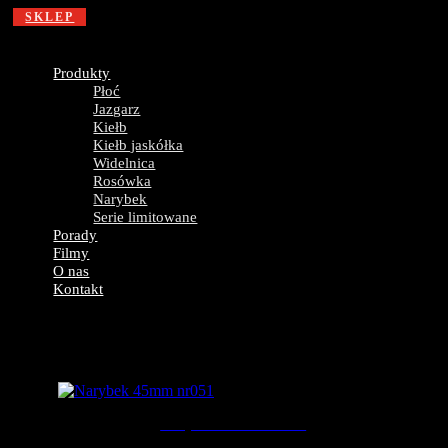
SKLEP
Produkty
Płoć
Jazgarz
Kiełb
Narybek
Kiełb jaskółka
Widelnica
Rosówka
Narybek
Serie limitowane
Wyszukiwarka
Porady
produktów
Filmy
O nas
Kontakt
Narybek 45mm nr051