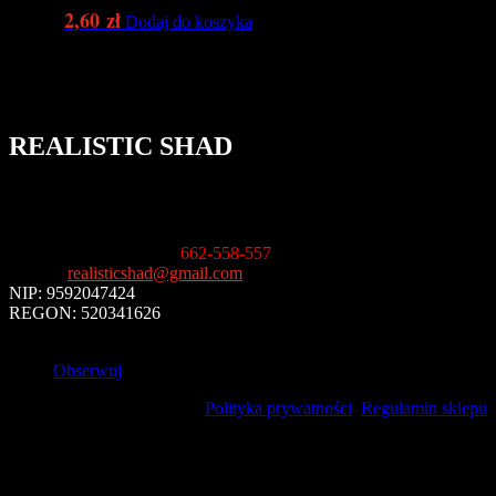
2,60
zł
Dodaj do koszyka
REALISTIC SHAD
ul. Karczówkowska 11
25-019 Kielce
Informacja handlowa
:
662-558-557
E-mail
:
realisticshad@gmail.com
NIP: 9592047424
REGON: 520341626
Obserwuj
Polityka prywatności
Regulamin sklepu
Uwaga!
Kolory naszych produktów mogą nieznacznie różnić się od