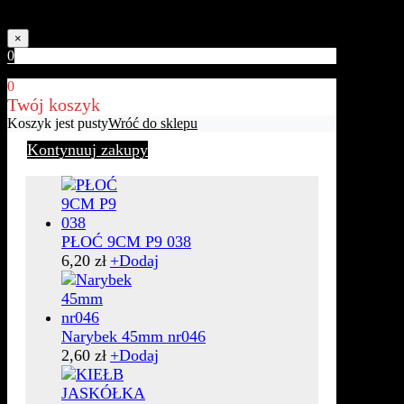
rzeczywistych w zależności od jakości ekranu.
×
0
0
Twój koszyk
Koszyk jest pusty
Wróć do sklepu
Kontynuuj zakupy
PŁOĆ 9CM P9 038
6,20
zł
+
Dodaj
Narybek 45mm nr046
2,60
zł
+
Dodaj