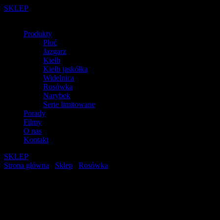
SKLEP
Produkty
Płoć
Jazgarz
Kiełb
Kiełb jaskółka
Widelnica
Rosówka
Narybek
Serie limitowane
Porady
Filmy
O nas
Kontakt
SKLEP
Strona główna
/
Sklep
/
Rosówka
/ ROSÓWKA 70mm nr019
ROSÓWKA 70mm nr019