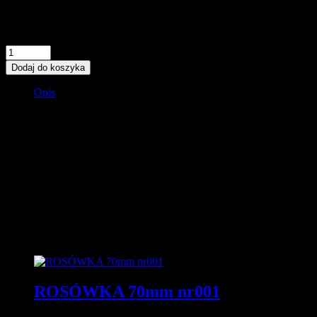
3,00
zł
Na stanie
ilość
ROSÓWKA
Dodaj do koszyka
70mm
nr019
Opis
Imitacja rosówki z podziałem na 3 segmenty, dzięki czemu dowo
panujących na łowisku. Świetna przynęta do zbrojenia klasyczneg
Długość łebka ~ 20mm
Długość siodełka ~ 10mm
Długość całkowita ~70mm
Podobne produkty
ROSÓWKA 70mm nr001