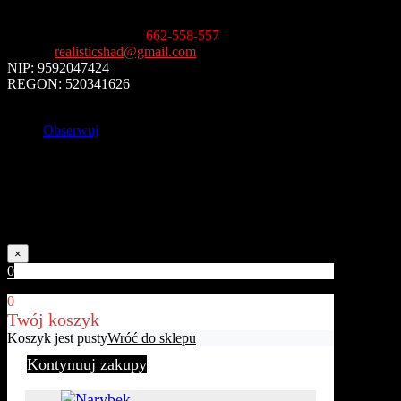
25-019 Kielce
Informacja handlowa
:
662-558-557
E-mail
:
realisticshad@gmail.com
NIP: 9592047424
REGON: 520341626
Obserwuj
Uwaga!
Kolory naszych produktów mogą nieznacznie różnić się od rzeczywist
×
0
0
Twój koszyk
Koszyk jest pusty
Wróć do sklepu
Kontynuuj zakupy