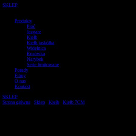
SKLEP
Produkty
Płoć
Jazgarz
Kiełb
Kiełb jaskółka
Widelnica
Rosówka
Narybek
Serie limitowane
Porady
Filmy
O nas
Kontakt
SKLEP
Strona główna
/
Sklep
/
Kiełb
/
Kiełb 7CM
/ KIEŁB 7CM K7 014
KIEŁB 7CM K7 014