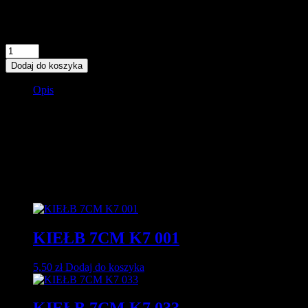
5,50
zł
Na stanie
ilość
KIEŁB
Dodaj do koszyka
7CM
K7
Opis
014
Imitacja kiełbia w długości 7 cm , doskonała przynęta na pstrągi ,
okonie czy leniwe sandacze ,zbrojenie w standardowe główki jaki i
haki klasyczne czy offsetowe na czeburaszkach .Gama 51 kolorów
pozwoli wpasowanie się w upodobania tych drapieżników
Podobne produkty
KIEŁB 7CM K7 001
5,50
zł
Dodaj do koszyka