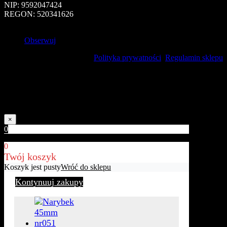
NIP: 9592047424
REGON: 520341626
Obserwuj
Polityka prywatności
Regulamin sklepu
Uwaga!
Kolory naszych produktów mogą nieznacznie różnić się od
rzeczywistych w zależności od jakości ekranu.
×
0
0
Twój koszyk
Koszyk jest pusty
Wróć do sklepu
Kontynuuj zakupy